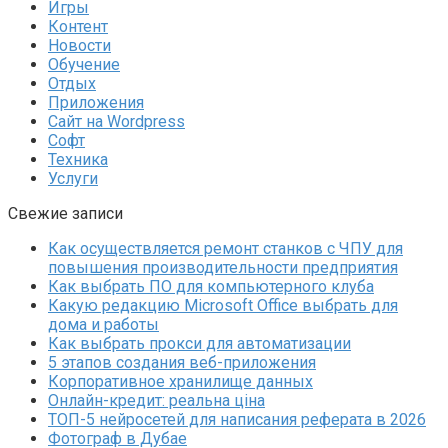
Игры
Контент
Новости
Обучение
Отдых
Приложения
Сайт на Wordpress
Софт
Техника
Услуги
Свежие записи
Как осуществляется ремонт станков с ЧПУ для
повышения производительности предприятия
Как выбрать ПО для компьютерного клуба
Какую редакцию Microsoft Office выбрать для
дома и работы
Как выбрать прокси для автоматизации
5 этапов создания веб-приложения
Корпоративное хранилище данных
Онлайн-кредит: реальна ціна
ТОП-5 нейросетей для написания реферата в 2026
Фотограф в Дубае