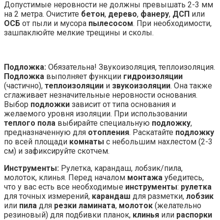
Допустимые неровности не должны превышать 2-3 мм
на 2 метра. Очистите
бетон
,
дерево
,
фанеру
,
ДСП
или
ОСБ
от пыли и мусора
пылесосом
. При необходимости,
зашпаклюйте мелкие трещины и сколы.
Подложка:
Обязательна! Звукоизоляция, теплоизоляция.
Подложка
выполняет функции
гидроизоляции
(частично),
теплоизоляции
и
звукоизоляции
. Она также
сглаживает незначительные неровности основания.
Выбор
подложки
зависит от типа основания и
желаемого уровня изоляции. При использовании
теплого пола
выбирайте специальную
подложку
,
предназначенную для
отопления
. Раскатайте
подложку
по всей площади
комнаты
с небольшим нахлестом (2-3
см) и зафиксируйте скотчем.
Инструменты:
Рулетка, карандаш, лобзик/пила,
молоток, клинья. Перед началом
монтажа
убедитесь,
что у вас есть все необходимые
инструменты
:
рулетка
для точных измерений,
карандаш
для разметки,
лобзик
или
пила
для
резки ламината
,
молоток
(желательно
резиновый) для подбивки планок,
клинья
или
распорки