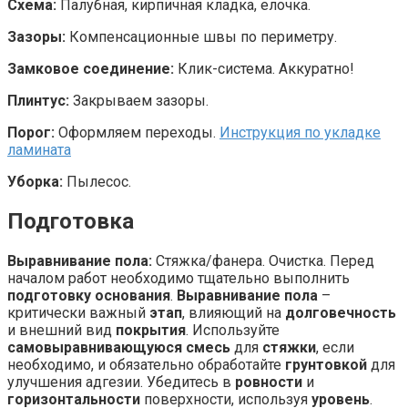
Схема:
Палубная, кирпичная кладка, елочка.
Зазоры:
Компенсационные швы по периметру.
Замковое соединение:
Клик-система. Аккуратно!
Плинтус:
Закрываем зазоры.
Порог:
Оформляем переходы.
Инструкция по укладке
ламината
Уборка:
Пылесос.
Подготовка
Выравнивание пола:
Стяжка/фанера. Очистка. Перед
началом работ необходимо тщательно выполнить
подготовку основания
.
Выравнивание пола
–
критически важный
этап
, влияющий на
долговечность
и внешний вид
покрытия
. Используйте
самовыравнивающуюся смесь
для
стяжки
, если
необходимо, и обязательно обработайте
грунтовкой
для
улучшения адгезии. Убедитесь в
ровности
и
горизонтальности
поверхности, используя
уровень
.