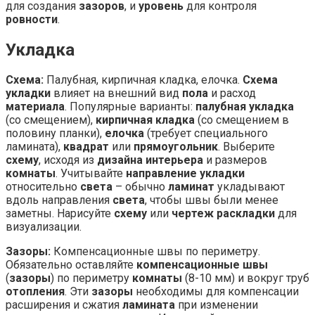
для создания
зазоров
, и
уровень
для контроля
ровности
.
Укладка
Схема:
Палубная, кирпичная кладка, елочка.
Схема
укладки
влияет на внешний вид
пола
и расход
материала
. Популярные варианты:
палубная укладка
(со смещением),
кирпичная кладка
(со смещением в
половину планки),
елочка
(требует специального
ламината),
квадрат
или
прямоугольник
. Выберите
схему
, исходя из
дизайна интерьера
и размеров
комнаты
. Учитывайте
направление укладки
относительно
света
– обычно
ламинат
укладывают
вдоль направления
света
, чтобы швы были менее
заметны. Нарисуйте
схему
или
чертеж раскладки
для
визуализации.
Зазоры:
Компенсационные швы по периметру.
Обязательно оставляйте
компенсационные швы
(
зазоры
) по периметру
комнаты
(8-10 мм) и вокруг труб
отопления
. Эти
зазоры
необходимы для компенсации
расширения и сжатия
ламината
при изменении