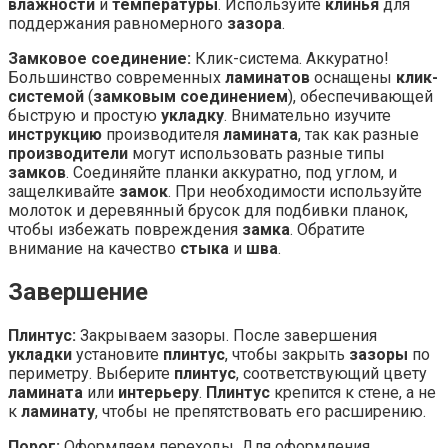
влажности
и
температуры
. Используйте
клинья
для
поддержания равномерного
зазора
.
Замковое соединение:
Клик-система. Аккуратно!
Большинство современных
ламинатов
оснащены
клик-
системой
(
замковым соединением
), обеспечивающей
быструю и простую
укладку
. Внимательно изучите
инструкцию
производителя
ламината
, так как разные
производители
могут использовать разные типы
замков
. Соединяйте планки аккуратно, под углом, и
защелкивайте
замок
. При необходимости используйте
молоток и деревянный брусок для подбивки планок,
чтобы избежать повреждения
замка
. Обратите
внимание на качество
стыка
и
шва
.
Завершение
Плинтус:
Закрываем зазоры. После завершения
укладки
установите
плинтус
, чтобы закрыть
зазоры
по
периметру. Выберите
плинтус
, соответствующий цвету
ламината
или
интерьеру
.
Плинтус
крепится к стене, а не
к
ламинату
, чтобы не препятствовать его расширению.
Порог:
Оформляем переходы. Для оформления