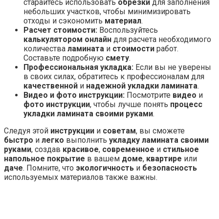
старайтесь использовать
обрезки
для заполнения
небольших участков, чтобы минимизировать
отходы и сэкономить
материал
.
Расчет стоимости:
Воспользуйтесь
калькулятором
онлайн
для расчета необходимого
количества
ламината
и
стоимости
работ.
Составьте подробную
смету
.
Профессиональная укладка:
Если вы не уверены
в своих силах, обратитесь к профессионалам для
качественной
и
надежной
укладки ламината
.
Видео и фото инструкции:
Посмотрите
видео
и
фото инструкции
, чтобы лучше понять
процесс
укладки ламината
своими руками
.
Следуя этой
инструкции
и
советам
, вы сможете
быстро
и
легко
выполнить
укладку ламината
своими
руками
, создав
красивое
,
современное
и
стильное
напольное покрытие
в вашем
доме
,
квартире
или
даче
. Помните, что
экологичность
и
безопасность
используемых материалов также важны.