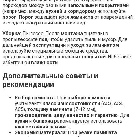
переходов между разными
напольными покрытиями
(например, между
кухней
и
коридором
) используйте
порог
.
Порог
защищает края
ламината
от повреждений
и создает аккуратный внешний вид.
Уборка:
Пылесос. После
монтажа
тщательно
пропылесосьте
пол
, чтобы удалить пыль и мусор. Для
дальнейшей
эксплуатации
и
ухода
за
ламинатом
используйте специальные моющие средства,
предназначенные для
напольных покрытий
. Избегайте
избыточной
влажности
.
Дополнительные советы и
рекомендации
Выбор ламината:
При
выборе ламината
учитывайте
класс износостойкости
(AC3, AC4,
AC5),
толщину ламината
(7-12 мм),
производителя
,
цену
,
качество
и
гарантию
. Для
кухни
и
балкона
рекомендуется использовать
влагостойкий ламинат
.
Экономия материала:
При
резке ламината