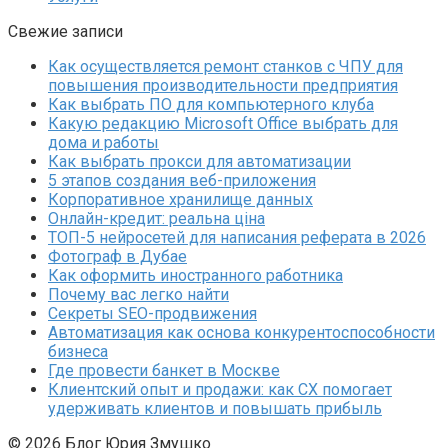
Свежие записи
Как осуществляется ремонт станков с ЧПУ для
повышения производительности предприятия
Как выбрать ПО для компьютерного клуба
Какую редакцию Microsoft Office выбрать для
дома и работы
Как выбрать прокси для автоматизации
5 этапов создания веб-приложения
Корпоративное хранилище данных
Онлайн-кредит: реальна ціна
ТОП-5 нейросетей для написания реферата в 2026
Фотограф в Дубае
Как оформить иностранного работника
Почему вас легко найти
Секреты SEO-продвижения
Автоматизация как основа конкурентоспособности
бизнеса
Где провести банкет в Москве
Клиентский опыт и продажи: как CX помогает
удерживать клиентов и повышать прибыль
© 2026 Блог Юрия Змушко