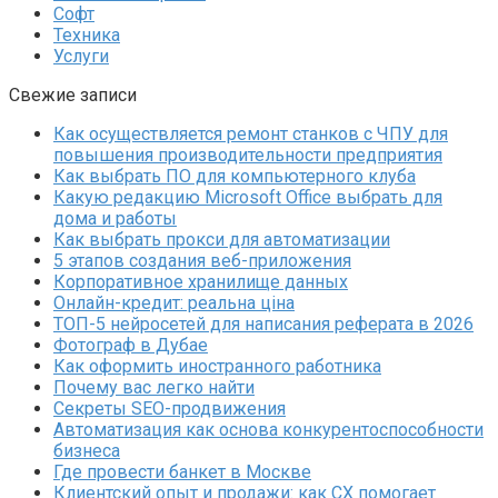
Софт
Техника
Услуги
Свежие записи
Как осуществляется ремонт станков с ЧПУ для
повышения производительности предприятия
Как выбрать ПО для компьютерного клуба
Какую редакцию Microsoft Office выбрать для
дома и работы
Как выбрать прокси для автоматизации
5 этапов создания веб-приложения
Корпоративное хранилище данных
Онлайн-кредит: реальна ціна
ТОП-5 нейросетей для написания реферата в 2026
Фотограф в Дубае
Как оформить иностранного работника
Почему вас легко найти
Секреты SEO-продвижения
Автоматизация как основа конкурентоспособности
бизнеса
Где провести банкет в Москве
Клиентский опыт и продажи: как CX помогает