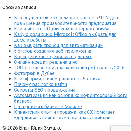
Свежие записи
Как осуществляется ремонт станков с ЧПУ для
повышения производительности предприятия
Как выбрать ПО для компьютерного клуба
Какую редакцию Microsoft Office выбрать для
дома и работы
Как выбрать прокси для автоматизации
5 этапов создания веб-приложения
Корпоративное хранилище данных
Онлайн-кредит: реальна ціна
ТОП-5 нейросетей для написания реферата в 2026
Фотограф в Дубае
Как оформить иностранного работника
Почему вас легко найти
Секреты SEO-продвижения
Автоматизация как основа конкурентоспособности
бизнеса
Где провести банкет в Москве
Клиентский опыт и продажи: как CX помогает
удерживать клиентов и повышать прибыль
© 2026 Блог Юрия Змушко