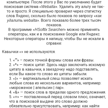
компьютере. После этого у Вас по умолчанию будет
поисковая система «
». Удалить эту альту не так-
Webalta
то и просто. Я специально проверил через статистку
слов Яндекс, сколько было показов по запросу «
как
». Всего показало более трех тысяч
удалить webalta
показов.
В программе «
» можно применять
HSoftIx Searcher
операторы, как и в поисковике Google или Яндекс.
Некоторые операторы я напишу, чтобы Вы не искали в
справке:
Кавычки «» не используются.
1. «““» – поиск точной формы слова или фразы.
2. «*» — поиск цитат. Здесь надо заключить искомую
цитату в кавычки, а звездочку надо подставлять,
если Вы какое-то слово из цитаты забыли.
3. «|» — вертикальный слеш позволяет искать
любые слова из нескольких вариантов, например:
«мороженое | апельсин | пар».
4. «&» — поиск слов в пределах одного предложения.
5. «+» — поставленный перед словом плюс, означает,
что в поисковой выдаче это слово должно
обязательно присутствовать, например: как найти