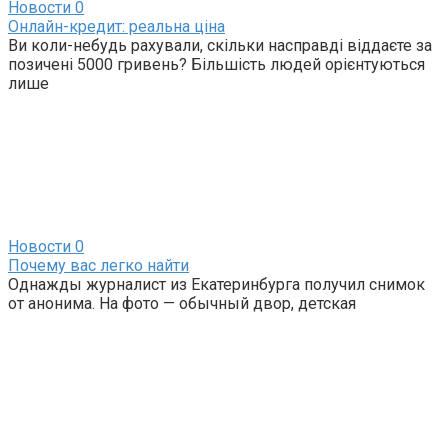
Новости
0
Онлайн-кредит: реальна ціна
Ви коли-небудь рахували, скільки насправді віддаєте за
позичені 5000 гривень? Більшість людей орієнтуються
лише
Новости
0
Почему вас легко найти
Однажды журналист из Екатеринбурга получил снимок
от анонима. На фото — обычный двор, детская