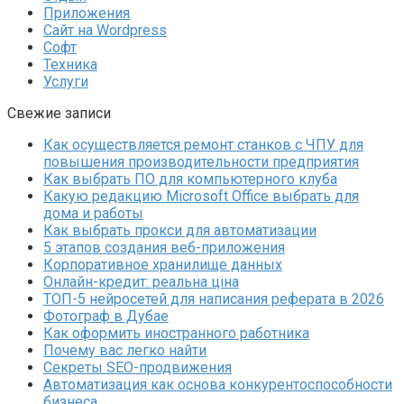
Приложения
Сайт на Wordpress
Софт
Техника
Услуги
Свежие записи
Как осуществляется ремонт станков с ЧПУ для
повышения производительности предприятия
Как выбрать ПО для компьютерного клуба
Какую редакцию Microsoft Office выбрать для
дома и работы
Как выбрать прокси для автоматизации
5 этапов создания веб-приложения
Корпоративное хранилище данных
Онлайн-кредит: реальна ціна
ТОП-5 нейросетей для написания реферата в 2026
Фотограф в Дубае
Как оформить иностранного работника
Почему вас легко найти
Секреты SEO-продвижения
Автоматизация как основа конкурентоспособности
бизнеса