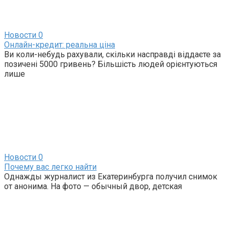
Новости
0
Онлайн-кредит: реальна ціна
Ви коли-небудь рахували, скільки насправді віддаєте за
позичені 5000 гривень? Більшість людей орієнтуються
лише
Новости
0
Почему вас легко найти
Однажды журналист из Екатеринбурга получил снимок
от анонима. На фото — обычный двор, детская