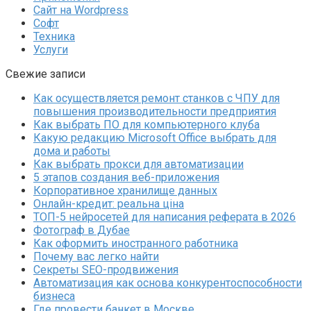
Сайт на Wordpress
Софт
Техника
Услуги
Свежие записи
Как осуществляется ремонт станков с ЧПУ для
повышения производительности предприятия
Как выбрать ПО для компьютерного клуба
Какую редакцию Microsoft Office выбрать для
дома и работы
Как выбрать прокси для автоматизации
5 этапов создания веб-приложения
Корпоративное хранилище данных
Онлайн-кредит: реальна ціна
ТОП-5 нейросетей для написания реферата в 2026
Фотограф в Дубае
Как оформить иностранного работника
Почему вас легко найти
Секреты SEO-продвижения
Автоматизация как основа конкурентоспособности
бизнеса
Где провести банкет в Москве