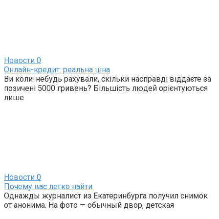
Новости
0
Онлайн-кредит: реальна ціна
Ви коли-небудь рахували, скільки насправді віддаєте за
позичені 5000 гривень? Більшість людей орієнтуються
лише
Новости
0
Почему вас легко найти
Однажды журналист из Екатеринбурга получил снимок
от анонима. На фото — обычный двор, детская