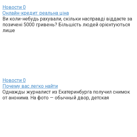
Новости
0
Онлайн-кредит: реальна ціна
Ви коли-небудь рахували, скільки насправді віддаєте за
позичені 5000 гривень? Більшість людей орієнтуються
лише
Новости
0
Почему вас легко найти
Однажды журналист из Екатеринбурга получил снимок
от анонима. На фото — обычный двор, детская