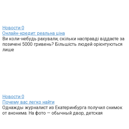
Новости
0
Онлайн-кредит: реальна ціна
Ви коли-небудь рахували, скільки насправді віддаєте за
позичені 5000 гривень? Більшість людей орієнтуються
лише
Новости
0
Почему вас легко найти
Однажды журналист из Екатеринбурга получил снимок
от анонима. На фото — обычный двор, детская