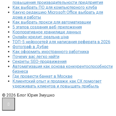
повышения производительности предприятия
Как выбрать ПО для компьютерного клуба
Какую редакцию Microsoft Office выбрать для
дома и работы
Как выбрать прокси для автоматизации
5 этапов создания веб-приложения
Корпоративное хранилище данных
Онлайн-кредит: реальна ціна
ТОП-5 нейросетей для написания реферата в 2026
Фотограф в Дубае
Как оформить иностранного работника
Почему вас легко найти
Секреты SEO-продвижения
Автоматизация как основа конкурентоспособности
бизнеса
Где провести банкет в Москве
Клиентский опыт и продажи: как CX помогает
удерживать клиентов и повышать прибыль
© 2026 Блог Юрия Змушко