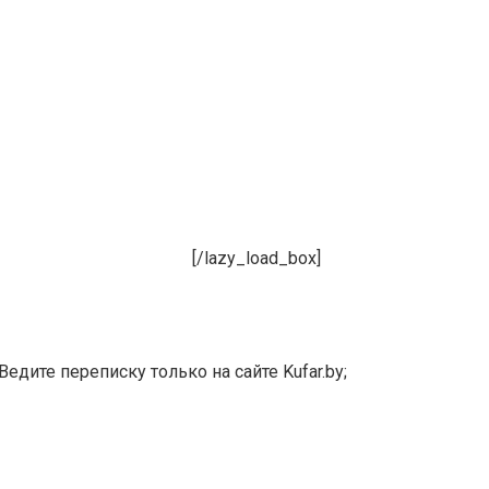
[/lazy_load_box]
едите переписку только на сайте Kufar.by;