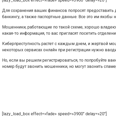
[lazy_load_box effect=»fade» speed=»3900″ delay=»20″]
Для сохранения ваших финансов попросят предоставить д
банкингу, а также паспортные данные. Все это им якобы
Мошенники, работающие по такой схеме, хорошо владеют 
какая-то информация, то вас пригласят посетить отделе
Киберпреступность растет с каждым днем, и жертвой мош
некоторых сервисах онлайн при регистрации нужно вводить
Но, если вы решили регистрироваться, то попробуйте вве
номер будут звонить мошенники, но могут звонить спамер
[lazy_load_box effect=»fade» speed=»3900″ delay=»20″]