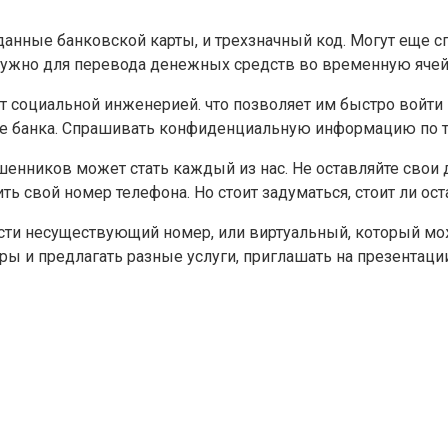
анные банковской карты, и трехзначный код. Могут еще сп
 нужно для перевода денежных средств во временную ячей
социальной инженерией. что позволяет им быстро войти в
ние банка. Спрашивать конфиденциальную информацию по т
енников может стать каждый из нас. Не оставляйте свои д
 свой номер телефона. Но стоит задуматься, стоит ли оста
сти несуществующий номер, или виртуальный, который можн
ы и предлагать разные услуги, приглашать на презентации 