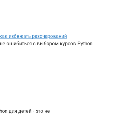
 как избежать разочарований
 не ошибиться с выбором курсов Python
on для детей - это не