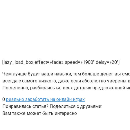
[lazy_load_box effect=»fade» speed=»1900″ delay=»20″]
Чем лучше будут ваши навыки, тем больше денег вы сможе
всегда с самого низкого, даже если абсолютно уверены в
Постепенно, разбираясь во всех деталях предложенной и
0
реально заработать на онлайн играх
Понравилась статья? Поделиться с друзьями:
Вам также может быть интересно