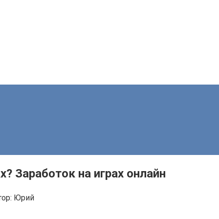
х? Заработок на играх онлайн
ор:
Юрий