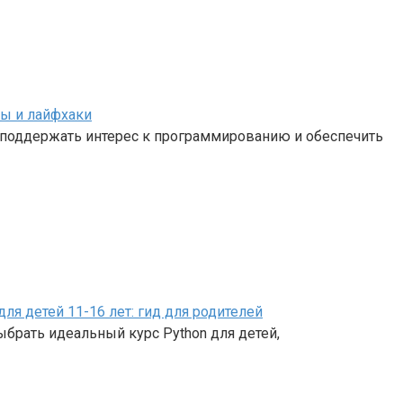
ты и лайфхаки
к поддержать интерес к программированию и обеспечить
я детей 11-16 лет: гид для родителей
ыбрать идеальный курс Python для детей,