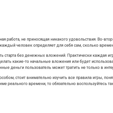
инная работа, не приносящая никакого удовольствия. Во-вт
аждый человек определяет для себя сам, сколько времени 
ь старта без денежных вложений. Практически каждая иг
делать какие-то начальные вложения или будет использов
ные деньги пользователь может тратить не только в инте
обом, стоит внимательно изучить все правила игры, понят
име реального времени, то обязательно воспользуйтесь т