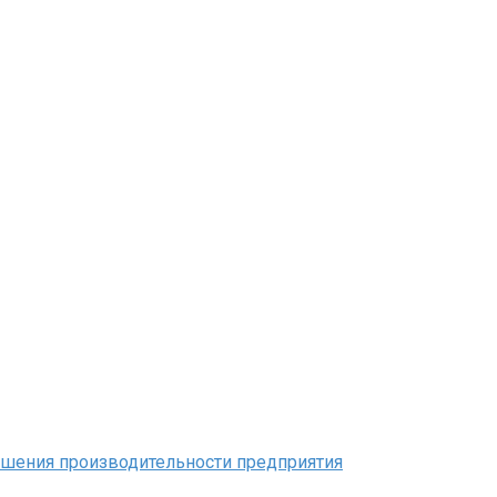
ышения производительности предприятия