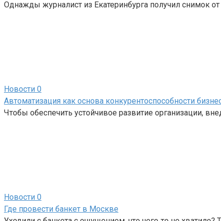
Однажды журналист из Екатеринбурга получил снимок от 
Новости
0
Автоматизация как основа конкурентоспособности бизне
Чтобы обеспечить устойчивое развитие организации, вн
Новости
0
Где провести банкет в Москве
Уходили с банкета с ощущением, что чего‑то не хватило? 