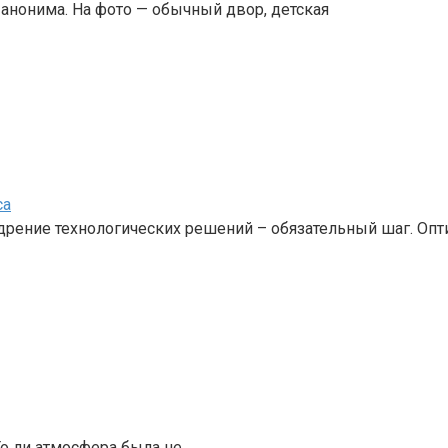
анонима. На фото — обычный двор, детская
са
едрение технологических решений – обязательный шаг. Оп
То ли атмосфера была не