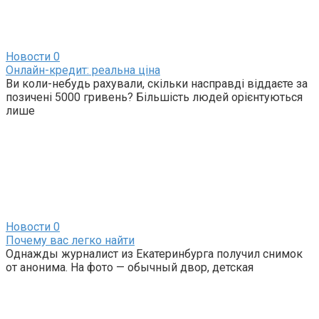
Новости
0
Онлайн-кредит: реальна ціна
Ви коли-небудь рахували, скільки насправді віддаєте за
позичені 5000 гривень? Більшість людей орієнтуються
лише
Новости
0
Почему вас легко найти
Однажды журналист из Екатеринбурга получил снимок
от анонима. На фото — обычный двор, детская