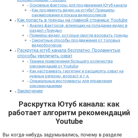
Основные факторы для продвижения Ютуб канала
Как продвинуть видео на ютубе? Принципы
ранжирования и показа видеороликов
Как попасть в тренды на главной странице Youtube
Анализ факторов, влияющих на попадание видео в
раздел «Тренды»
Примеры видео, которые смогли взорвать тренды
Секретные способы продвижения от топовых
видеоблогеров
Раскрутка ютуб канала бесплатно. Продвинутые
способы увеличить охват
Техники привлечения большего количества
рекомендаций от Youtube
Как настраивать таргетинг и расширять охват на
нужные регионы, возраст и т.д.
Специальные инструменты для управления
рекомендациями
Заключение
Раскрутка Ютуб канала: как
работает алгоритм рекомендаций
Youtube
Вы когда-нибудь задумывались, почему в разделе