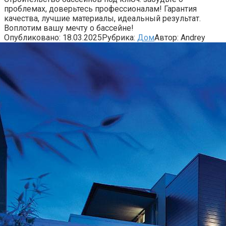
проблемах, доверьтесь профессионалам! Гарантия
качества, лучшие материалы, идеальный результат.
Воплотим вашу мечту о бассейне!
Опубликовано:
18.03.2025
Рубрика:
Дом
Автор:
Andrey