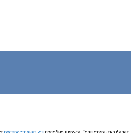
ут
распространяться
подобно вирусу. Если открытка будет