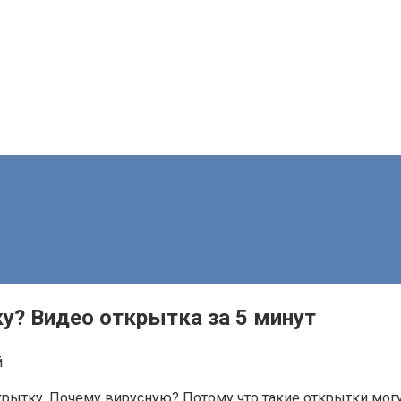
у? Видео открытка за 5 минут
й
ткрытку. Почему вирусную? Потому что такие открытки мог