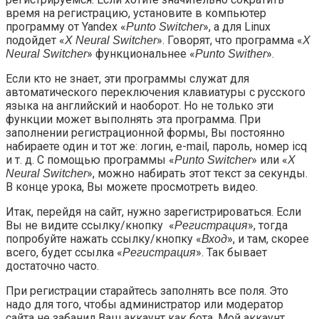
время на регистрацию, установите в компьютер
программу от Yandex «
», а для Linux
Punto Switcher
подойдет «
». Говорят, что программа «
X Neural Switcher
X
» функциональнее «
».
Neural Switcher
Punto Swither
Если кто не знает, эти программы служат для
автоматического переключения клавиатуры с русского
языка на английский и наоборот. Но не только эти
функции может выполнять эта программа. При
заполнении регистрационной формы, Вы постоянно
набираете один и тот же: логин, e-mail, пароль, номер icq
и т. д. С помощью программы «
» или «
Punto Switcher
X
», можно набирать этот текст за секунды.
Neural Switcher
В конце урока, Вы можете просмотреть видео.
Итак, перейдя на сайт, нужно зарегистрироваться. Если
Вы не видите ссылку/кнопку «
», тогда
Регистрация
попробуйте нажать ссылку/кнопку «
», и там, скорее
Вход
всего, будет ссылка «
». Так бывает
Регистрация
достаточно часто.
При регистрации старайтесь заполнять все поля. Это
надо для того, чтобы администратор или модератор
сайта не забанил Ваш аккаунт как бота. Мой аккаунт