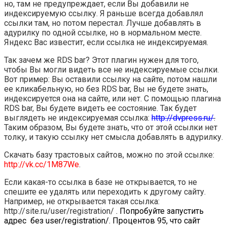
но, там не предупреждает, если Вы добавили не
индексируемую ссылку. Я раньше всегда добавлял
ссылки там, но потом перестал. Лучше добавлять в
адурилку по одной ссылке, но в нормальном месте.
Яндекс Вас известит, если ссылка не индексируемая.
Так зачем же RDS bar? Этот плагин нужен для того,
чтобы Вы могли видеть все не индексируемые ссылки.
Вот пример: Вы оставили ссылку на сайте, потом нашли
ее кликабельную, но без RDS bar, Вы не будете знать,
индексируется она на сайте, или нет. С помощью плагина
RDS bar, Вы будете видеть ее состояние. Так будет
выглядеть не индексируемая ссылка:
http
://
dvpress
.
ru
/
.
Таким образом, Вы будете знать, что от этой ссылки нет
толку, и такую ссылку нет смысла добавлять в адурилку.
Скачать базу трастовых сайтов, можно по этой ссылке:
http://vk.cc/1M87We
.
Если какая-то ссылка в базе не открывается, то не
спешите ее удалять или переходить к другому сайту.
Например, не открывается такая ссылка:
http://site.ru/user/registration/
. Попробуйте запустить
адрес без user/registration/. Процентов 95, что сайт