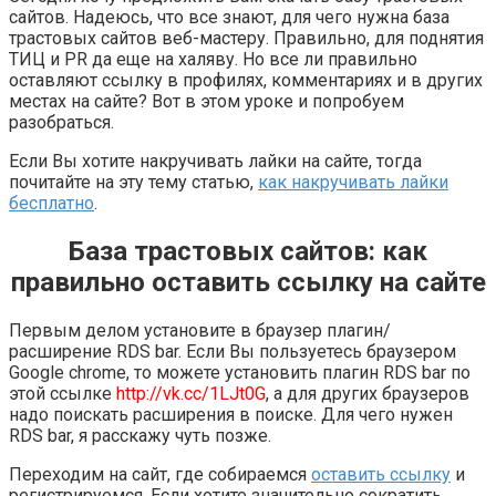
сайтов. Надеюсь, что все знают, для чего нужна база
трастовых сайтов веб-мастеру. Правильно, для поднятия
ТИЦ и PR да еще на халяву. Но все ли правильно
оставляют ссылку в профилях, комментариях и в других
местах на сайте? Вот в этом уроке и попробуем
разобраться.
Если Вы хотите накручивать лайки на сайте, тогда
почитайте на эту тему статью,
как накручивать лайки
бесплатно
.
База трастовых сайтов: как
правильно оставить ссылку на сайте
Первым делом установите в браузер плагин/
расширение RDS bar. Если Вы пользуетесь браузером
Google chrome, то можете установить плагин RDS bar по
этой ссылке
http://vk.cc/1LJt0G
, а для других браузеров
надо поискать расширения в поиске. Для чего нужен
RDS bar, я расскажу чуть позже.
Переходим на сайт, где собираемся
оставить ссылку
и
регистрируемся. Если хотите значительно сократить