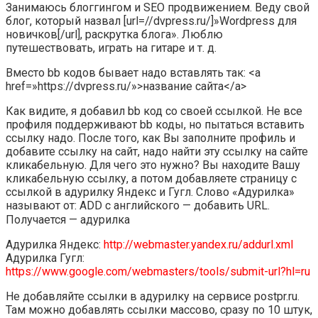
Занимаюсь блоггингом и SEO продвижением. Веду свой
блог, который назвал [url=//dvpress.ru/]»Wordpress для
новичков[/url], раскрутка блога». Люблю
путешествовать, играть на гитаре и т. д.
Вместо bb кодов бывает надо вставлять так: <a
href=»https://dvpress.ru/»>название сайта</a>
Как видите, я добавил bb код со своей ссылкой. Не все
профиля поддерживают bb коды, но пытаться вставить
ссылку надо. После того, как Вы заполните профиль и
добавите ссылку на сайт, надо найти эту ссылку на сайте
кликабельную. Для чего это нужно? Вы находите Вашу
кликабельную ссылку, а потом добавляете страницу с
ссылкой в адурилку Яндекс и Гугл. Слово «Адурилка»
называют от: ADD с английского — добавить URL.
Получается — адурилка
Адурилка Яндекс:
http://webmaster.yandex.ru/addurl.xml
Адурилка Гугл:
https://www.google.com/webmasters/tools/submit-url?hl=ru
Не добавляйте ссылки в адурилку на сервисе postpr.ru.
Там можно добавлять ссылки массово, сразу по 10 штук,