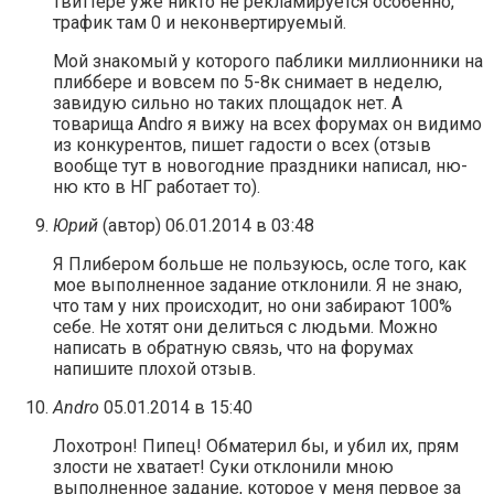
твиттере уже никто не рекламируется особенно,
трафик там 0 и неконвертируемый.
Мой знакомый у которого паблики миллионники на
плиббере и вовсем по 5-8к снимает в неделю,
завидую сильно но таких площадок нет. А
товарища Andro я вижу на всех форумах он видимо
из конкурентов, пишет гадости о всех (отзыв
вообще тут в новогодние праздники написал, ню-
ню кто в НГ работает то).
Юрий
(автор)
06.01.2014 в 03:48
Я Плибером больше не пользуюсь, осле того, как
мое выполненное задание отклонили. Я не знаю,
что там у них происходит, но они забирают 100%
себе. Не хотят они делиться с людьми. Можно
написать в обратную связь, что на форумах
напишите плохой отзыв.
Andro
05.01.2014 в 15:40
Лохотрон! Пипец! Обматерил бы, и убил их, прям
злости не хватает! Суки отклонили мною
выполненное задание, которое у меня первое за