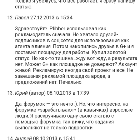
только я убежусь, что все работает, я сразу напишу
статью.
Павел
27.12.2013 в 15:34
Здравствуйте. Plibber использовал как
рекламодатель сначала. Не хватало друзей-
подписчиков в соц.сетях для использования как
агента влияния. Потом накопились друзья в G+ и я
поставил площадку для работы. Купил золотой
статус. Но как-то тишина…жду вот жду, а результата
нет. Может G+ как площадке не доверяют? Аккаунт
живой. Рекламирую иногда свой проект и все. Не
завешаная рекламой площадка вроде, а
предложений нет. Печально.
Юрий
(автор)
08.10.2013 в 17:39
Да, форумок — это нечто :). Но, что интересно, на
форумке «зарабатывают» (в кавычках) взрослые
люди. Я раскручиваю одну свою статью с
помощью форумка, так вижу, что задания
выполняют не только подростки.
Андрей
08.10.2013 в 15:41