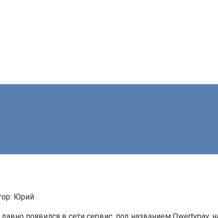
ор:
Юрий
к давно появился в сети сервис, под названием Qwertypay,