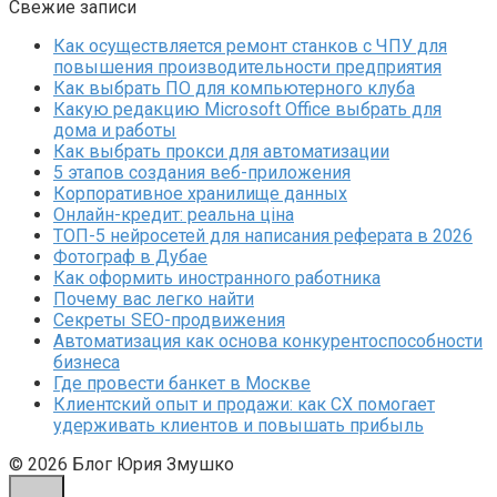
Свежие записи
Как осуществляется ремонт станков с ЧПУ для
повышения производительности предприятия
Как выбрать ПО для компьютерного клуба
Какую редакцию Microsoft Office выбрать для
дома и работы
Как выбрать прокси для автоматизации
5 этапов создания веб-приложения
Корпоративное хранилище данных
Онлайн-кредит: реальна ціна
ТОП-5 нейросетей для написания реферата в 2026
Фотограф в Дубае
Как оформить иностранного работника
Почему вас легко найти
Секреты SEO-продвижения
Автоматизация как основа конкурентоспособности
бизнеса
Где провести банкет в Москве
Клиентский опыт и продажи: как CX помогает
удерживать клиентов и повышать прибыль
© 2026 Блог Юрия Змушко