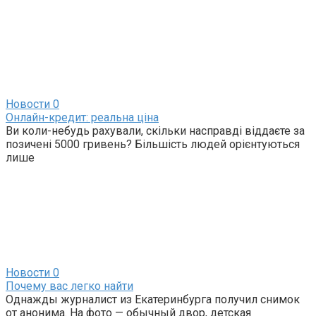
Новости
0
Онлайн-кредит: реальна ціна
Ви коли-небудь рахували, скільки насправді віддаєте за
позичені 5000 гривень? Більшість людей орієнтуються
лише
Новости
0
Почему вас легко найти
Однажды журналист из Екатеринбурга получил снимок
от анонима. На фото — обычный двор, детская