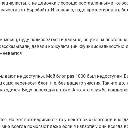
пециалисты, а не девочки с хорошо поставленными голос
я качества от Евробайта. И конечно, надо протестировать
месяц, буду пользоваться и дальше, но уже на постоянной
рассказывали, давали консультации. Функциональностью 
мневается.
бывают не доступны. Мой блог раз 1000 был недоступен. В
сама перенесет блог, т. е. без вашего участия. Так что в
находится. Буду переходить тоже. А то, что служба поддер
ится. Но вот поговаривают что у некоторых блогеров иног
я,мне всегда помогают даже если я напартачу они всегда в