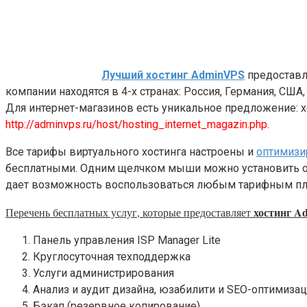
Лучший хостинг AdminVPS
предоставл
компании находятся в 4-х странах: Россия, Германия, С
Для интернет-магазинов есть уникальное предложение: хос
http://adminvps.ru/host/hosting_internet_magazin.php
.
Все тарифы виртуального хостинга настроены и
оптимиз
бесплатными. Одним щелчком мыши можно установить од
дает возможность воспользоваться любым тарифным пла
хостинг A
Перечень бесплатных услуг, которые предоставляет
Панель управления ISP Manager Lite
Круглосуточная техподдержка
Услуги администрирования
Анализ и аудит дизайна, юзабилити и SEO-оптимизац
Бэкап (резервное копирование)