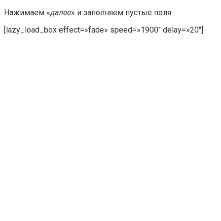
Нажимаем «
далее
» и заполняем пустые поля:
[lazy_load_box effect=»fade» speed=»1900″ delay=»20″]