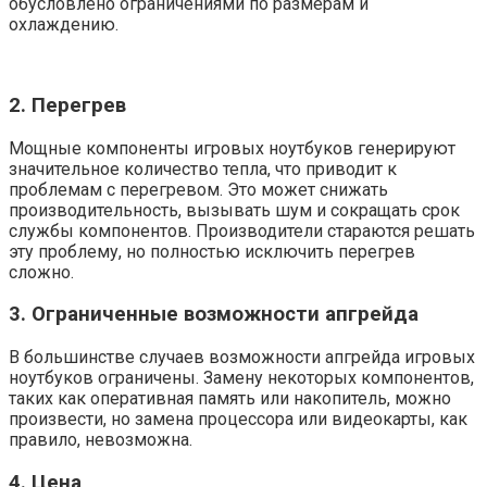
обусловлено ограничениями по размерам и
охлаждению.
2. Перегрев
Мощные компоненты игровых ноутбуков генерируют
значительное количество тепла, что приводит к
проблемам с перегревом. Это может снижать
производительность, вызывать шум и сокращать срок
службы компонентов. Производители стараются решать
эту проблему, но полностью исключить перегрев
сложно.
3. Ограниченные возможности апгрейда
В большинстве случаев возможности апгрейда игровых
ноутбуков ограничены. Замену некоторых компонентов,
таких как оперативная память или накопитель, можно
произвести, но замена процессора или видеокарты, как
правило, невозможна.
4. Цена