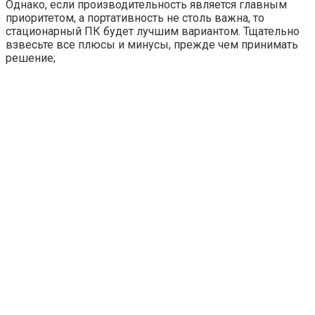
Однако, если производительность является главным
приоритетом, а портативность не столь важна, то
стационарный ПК будет лучшим вариантом. Тщательно
взвесьте все плюсы и минусы, прежде чем принимать
решение;