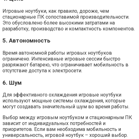
Игровые ноутбуки, как правило, дороже, чем
стационарные ПК сопоставимой производительности.
Это обусловлено более высокими затратами на
разработку, производство и компактность компонентов.
5. Автономность
Время автономной работы игровых ноутбуков
ограничено. Интенсивные игровые сессии быстро
разряжают батарею, что ограничивает мобильность в
отсутствие доступа к электросети.
6. Шум
Для эффективного охлаждения игровые ноутбуки
используют мощные системы охлаждения, которые
могут создавать значительный шум во время работы.
Выбор между игровым ноутбуком и стационарным ПК
зависит от индивидуальных потребностей и
приоритетов. Если вам необходима мобильность и
универсальность, игровой ноутбук – хороший выбор.