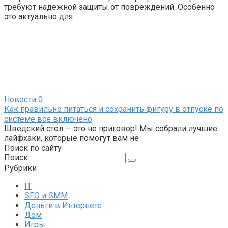
требуют надежной защиты от повреждений. Особенно
это актуально для
Новости
0
Как правильно питаться и сохранить фигуру в отпуске по
системе все включено
Шведский стол — это не приговор! Мы собрали лучшие
лайфхаки, которые помогут вам не
Поиск по сайту
Поиск:
Рубрики
IT
SEO и SMM
Деньги в Интернете
Дом
Игры