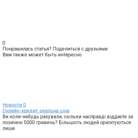
0
Понравилась статья? Поделиться с друзьями:
Вам также может быть интересно
Новости
0
Онлайн-кредит: реальна ціна
Ви коли-небудь рахували, скільки насправді віддаєте за
позичені 5000 гривень? Більшість людей орієнтуються
лише