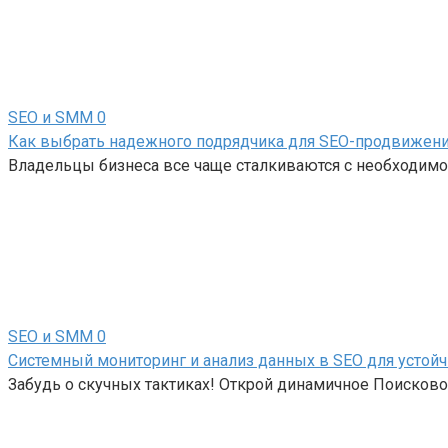
SEO и SMM
0
Как выбрать надежного подрядчика для SEO-продвижен
Владельцы бизнеса все чаще сталкиваются с необходимос
SEO и SMM
0
Системный мониторинг и анализ данных в SEO для устойч
Забудь о скучных тактиках! Открой динамичное Поисков