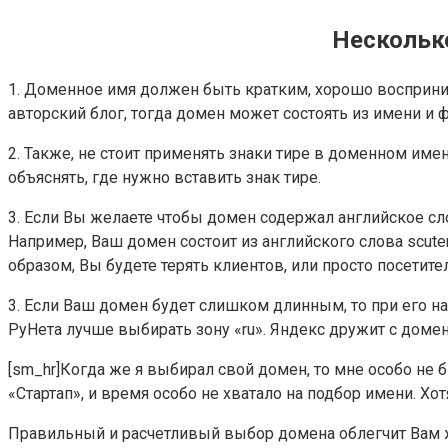
Несколько
1. Доменное имя должен быть кратким, хорошо воспринимат
авторский блог, тогда домен может состоять из имени и фа
2. Также, не стоит применять знаки тире в доменном име
объяснять, где нужно вставить знак тире.
3. Если Вы желаете чтобы домен содержал английское сло
Например, Ваш домен состоит из английского слова scuter (
образом, Вы будете терять клиентов, или просто посетител
3. Если Ваш домен будет слишком длинным, то при его на
РуНета лучше выбирать зону «ru». Яндекс дружит с домен
[sm_hr]Когда же я выбирал свой домен, то мне особо не б
«Стартап», и время особо не хватало на подбор имени. Хот
Правильный и расчетливый выбор домена облегчит Вам жи