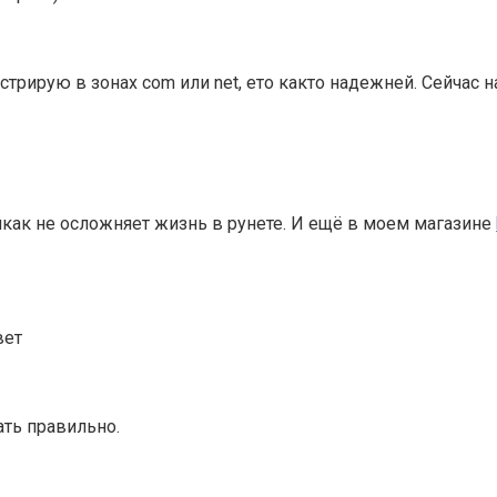
трирую в зонах сom или net, ето както надежней. Сейчас
 никак не осложняет жизнь в рунете. И ещё в моем магазине
ывет
ать правильно.