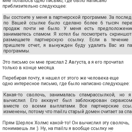
мне попалось одно письмо, где было написано
приблизительно следующее:
Вы состоите у меня в партнерской программе. За после
по Вашей ссылке было сделано более 6 тысяч пере
продаж почти не было. У меня есть предположени
занимаетесь спамом. Я хотел бы посмотреть скриншот
размещаете партнерскую ссылку. Если в течение
пришлете отчет, я вынужден буду удалить Вас из па
программы.
Это письмо он мне прислал 2 Августа, а я его прочитал
только в конце месяца.
Перебирая почту, я нашел от этого же человека еще
одно интересное письмо, где было написано следующее:
Какая-то сволочь, занималась спамрассылкой, но 
вычислил. Его аккаунт был заблокирован сервисом 
вместе со всеми выплатами. Все партнерские сс
изменены, потому что mail.ru старый домен считает за спа
Прям Шерлок Холмс какой-то! Он вычислил эту сволочь,
понимаешь ли :). Ну, на mail.ru я вообще ссылку не