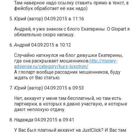
Там наверное надо ссылку ставить прямо в текст, а
фейсбук обработает её как надо)
Юрий
(автор)
04.09.2015 в 11:16
Андрей, я уже знаком с блого Екатерины. О Glopart я
обязательно скоро напишу.
Андрей
04.09.2015 в 10:12
Случайно наткнулся на блог девушки Екатерины,
где она раскрывает мошенников.
http://money-
adsense.ru/category/kurs-loxotron/
А глопарт вообще рассадник мошенников, буду
ждать от Вас статью.
Юрий
(автор)
04.09.2015 в 09:53
Нет, аккаунт у меня там бесплатный, но там есть
партнерки, в которых я давно участвую, и которые
дают неплохую отдачу.
Надежда
04.09.2015 в 09:41
У Вас был платный аккаунт на JustClick? И Вас там