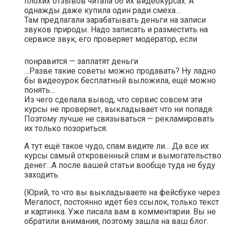
плохих отзывов читала об их видеокурсах. А
однажды даже купила один ради смеха…
Там предлагали зарабатывать деньги на записи
звуков природы. Надо записать и разместить на
сервисе звук, его проверяет модератор, если
понравится — заплатят деньги
…Разве такие советы можно продавать? Ну ладно
бы видеоурок бесплатный выложила, ещё можно
понять…
Из чего сделала вывод, что сервис совсем эти
курсы не проверяет, выкладывает что ни попадя.
Поэтому лучше не связываться — рекламировать
их только позориться.
А тут ещё такое чудо, спам видите ли… Да все их
курсы самый откровенный спам и вымогательство
денег…А после вашей статьи вообще туда не буду
заходить.
(Юрий, то что вы выкладываете на фейсбуке через
Мегапост, постоянно идёт без ссылок, только текст
и картинка. Уже писала вам в комментарии. Вы не
обратили внимания, поэтому зашла на ваш блог.