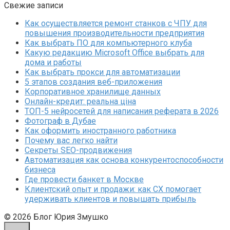
Свежие записи
Как осуществляется ремонт станков с ЧПУ для
повышения производительности предприятия
Как выбрать ПО для компьютерного клуба
Какую редакцию Microsoft Office выбрать для
дома и работы
Как выбрать прокси для автоматизации
5 этапов создания веб-приложения
Корпоративное хранилище данных
Онлайн-кредит: реальна ціна
ТОП-5 нейросетей для написания реферата в 2026
Фотограф в Дубае
Как оформить иностранного работника
Почему вас легко найти
Секреты SEO-продвижения
Автоматизация как основа конкурентоспособности
бизнеса
Где провести банкет в Москве
Клиентский опыт и продажи: как CX помогает
удерживать клиентов и повышать прибыль
© 2026 Блог Юрия Змушко