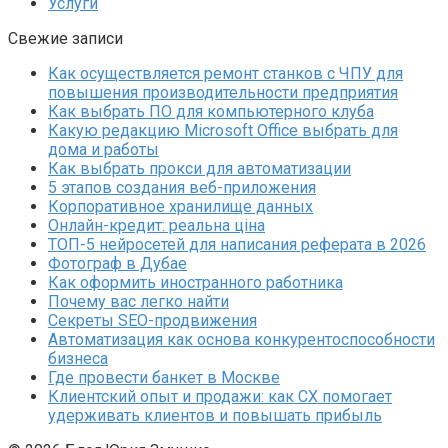
Услуги
Свежие записи
Как осуществляется ремонт станков с ЧПУ для
повышения производительности предприятия
Как выбрать ПО для компьютерного клуба
Какую редакцию Microsoft Office выбрать для
дома и работы
Как выбрать прокси для автоматизации
5 этапов создания веб-приложения
Корпоративное хранилище данных
Онлайн-кредит: реальна ціна
ТОП-5 нейросетей для написания реферата в 2026
Фотограф в Дубае
Как оформить иностранного работника
Почему вас легко найти
Секреты SEO-продвижения
Автоматизация как основа конкурентоспособности
бизнеса
Где провести банкет в Москве
Клиентский опыт и продажи: как CX помогает
удерживать клиентов и повышать прибыль