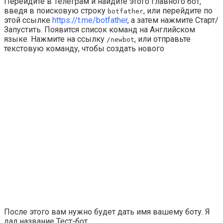
Перейдите в Телеграм и найдите этого главного бот,
введя в поисковую строку
, или перейдите по
botfather
этой ссылке
https://t.me/botfather
, а затем нажмите
Cтарт/
Запустить
. Появится список команд на Английском
языке. Нажмите на ссылку
, или отправьте
/newbot
текстовую команду, чтобы создать нового
После этого вам нужно будет дать имя вашему боту. Я
дал название
Тест-бот
.