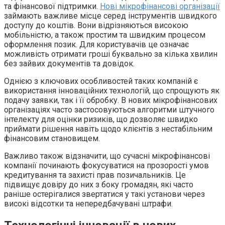
та фінансової підтримки.
Нові мікрофінансові організації
займають важливе місце серед інструментів швидкого
доступу до коштів. Вони відрізняються високою
мобільністю, а також простим та швидким процесом
оформлення позик. Для користувачів це означає
можливість отримати гроші буквально за кілька хвилин
без зайвих документів та довідок.
Однією з ключових особливостей таких компаній є
використання інноваційних технологій, що спрощують як
подачу заявки, так і її обробку. В нових мікрофінансових
організаціях часто застосовуються алгоритми штучного
інтелекту для оцінки ризиків, що дозволяє швидко
приймати рішення навіть щодо клієнтів з нестабільним
фінансовим становищем.
Важливо також відзначити, що сучасні мікрофінансові
компанії починають фокусуватися на прозорості умов
кредитування та захисті прав позичальників. Це
підвищує довіру до них з боку громадян, які часто
раніше остерігалися звертатися у такі установи через
високі відсотки та непередбачувані штрафи.