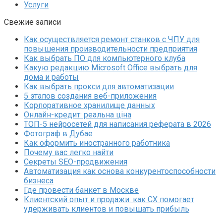
Услуги
Свежие записи
Как осуществляется ремонт станков с ЧПУ для
повышения производительности предприятия
Как выбрать ПО для компьютерного клуба
Какую редакцию Microsoft Office выбрать для
дома и работы
Как выбрать прокси для автоматизации
5 этапов создания веб-приложения
Корпоративное хранилище данных
Онлайн-кредит: реальна ціна
ТОП-5 нейросетей для написания реферата в 2026
Фотограф в Дубае
Как оформить иностранного работника
Почему вас легко найти
Секреты SEO-продвижения
Автоматизация как основа конкурентоспособности
бизнеса
Где провести банкет в Москве
Клиентский опыт и продажи: как CX помогает
удерживать клиентов и повышать прибыль