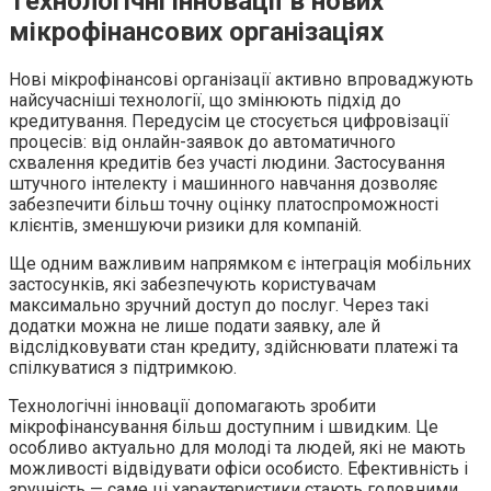
Технологічні інновації в нових
мікрофінансових організаціях
Нові мікрофінансові організації активно впроваджують
найсучасніші технології, що змінюють підхід до
кредитування. Передусім це стосується цифровізації
процесів: від онлайн-заявок до автоматичного
схвалення кредитів без участі людини. Застосування
штучного інтелекту і машинного навчання дозволяє
забезпечити більш точну оцінку платоспроможності
клієнтів, зменшуючи ризики для компаній.
Ще одним важливим напрямком є інтеграція мобільних
застосунків, які забезпечують користувачам
максимально зручний доступ до послуг. Через такі
додатки можна не лише подати заявку, але й
відслідковувати стан кредиту, здійснювати платежі та
спілкуватися з підтримкою.
Технологічні інновації допомагають зробити
мікрофінансування більш доступним і швидким. Це
особливо актуально для молоді та людей, які не мають
можливості відвідувати офіси особисто. Ефективність і
зручність — саме ці характеристики стають головними