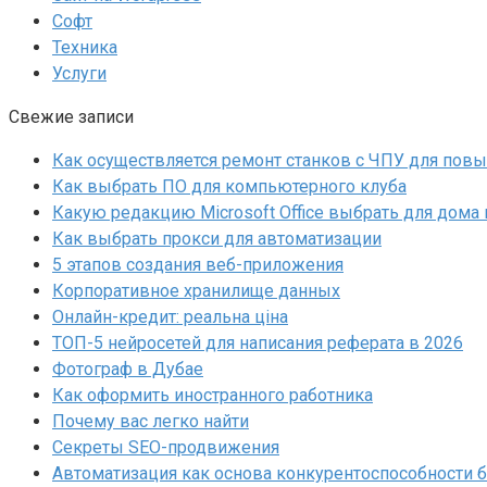
Софт
Техника
Услуги
Свежие записи
Как осуществляется ремонт станков с ЧПУ для пов
Как выбрать ПО для компьютерного клуба
Какую редакцию Microsoft Office выбрать для дома 
Как выбрать прокси для автоматизации
5 этапов создания веб-приложения
Корпоративное хранилище данных
Онлайн-кредит: реальна ціна
ТОП-5 нейросетей для написания реферата в 2026
Фотограф в Дубае
Как оформить иностранного работника
Почему вас легко найти
Секреты SEO-продвижения
Автоматизация как основа конкурентоспособности 