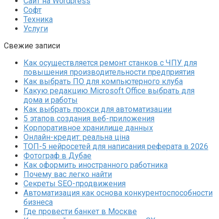
Сайт на Wordpress
Софт
Техника
Услуги
Свежие записи
Как осуществляется ремонт станков с ЧПУ для
повышения производительности предприятия
Как выбрать ПО для компьютерного клуба
Какую редакцию Microsoft Office выбрать для
дома и работы
Как выбрать прокси для автоматизации
5 этапов создания веб-приложения
Корпоративное хранилище данных
Онлайн-кредит: реальна ціна
ТОП-5 нейросетей для написания реферата в 2026
Фотограф в Дубае
Как оформить иностранного работника
Почему вас легко найти
Секреты SEO-продвижения
Автоматизация как основа конкурентоспособности
бизнеса
Где провести банкет в Москве