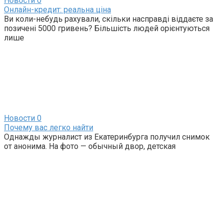
Новости
0
Онлайн-кредит: реальна ціна
Ви коли-небудь рахували, скільки насправді віддаєте за
позичені 5000 гривень? Більшість людей орієнтуються
лише
Новости
0
Почему вас легко найти
Однажды журналист из Екатеринбурга получил снимок
от анонима. На фото — обычный двор, детская