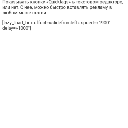
Показывать кнопку
«Quicktags»
в текстовом редакторе,
или нет. С нее, можно быстро вставлять рекламу в
любом месте статьи.
[lazy_load_box effect=»slidefromleft» speed=»1900″
delay=»1000″]