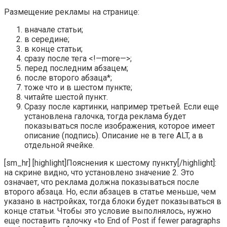
Размещение рекламы на странице:
вначале статьи;
в середине;
в конце статьи;
сразу после тега <!—more—>;
перед последним абзацем;
после второго абзаца*;
тоже что и в шестом пункте;
читайте шестой пункт.
Сразу после картинки, например третьей. Если еще
установлена галочка, тогда реклама будет
показываться после изображения, которое имеет
описание (подпись). Описание не в теге ALT, а в
отдельной ячейке.
[sm_hr] [highlight]Пояснения к шестому пункту[/highlight]:
на скрине видно, что установлено значение 2. Это
означает, что реклама должна показываться после
второго абзаца. Но, если абзацев в статье меньше, чем
указано в настройках, тогда блоки будет показываться в
конце статьи. Чтобы это условие выполнялось, нужно
еще поставить галочку
«to End of Post if fewer paragraphs