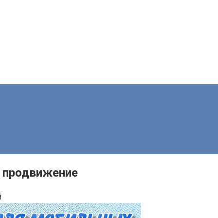
O продвижение
й