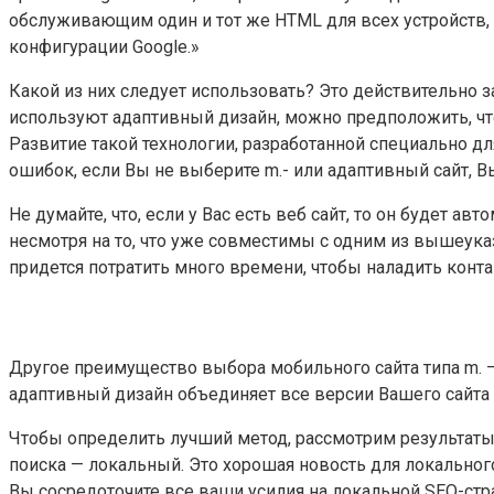
обслуживающим один и тот же HTML для всех устройств,
конфигурации Google.»
Какой из них следует использовать? Это действительно з
используют адаптивный дизайн, можно предположить, что
Развитие такой технологии, разработанной специально д
ошибок, если Вы не выберите m.- или адаптивный сайт, В
Не думайте, что, если у Вас есть веб сайт, то он будет
несмотря на то, что уже совместимы с одним из вышеука
придется потратить много времени, чтобы наладить конт
Другое преимущество выбора мобильного сайта типа m. 
адаптивный дизайн объединяет все версии Вашего сайта 
Чтобы определить лучший метод, рассмотрим результаты 
поиска — локальный. Это хорошая новость для локального
Вы сосредоточите все ваши усилия на локальной SEO-стра