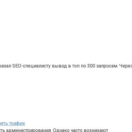
казал SEO-специалисту вывод в топ по 300 запросам. Чере
рять трафик
асть администрирования. Однако часто возникают