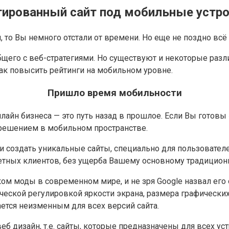
ированный сайт под мобильные устр
то Вы немного отстали от времени. Но еще не поздно всё 
щего с веб-стратегиями. Но существуют и некоторые разл
как повысить рейтинги на мобильном уровне.
Пришло время мобильности
нлайн бизнеса — это путь назад в прошлое. Если Вы готовы
 решением в мобильном пространстве.
 создать уникальные сайты, специально для пользователе
етных клиентов, без ущерба Вашему основному традиционн
ком моды в современном мире, и не зря Google назвал ег
ческой регулировкой яркости экрана, размера графических
ается неизменным для всех версий сайта.
еб дизайн, т.е. сайты, которые предназначены для всех ус