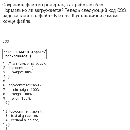
Сохраните файл и проверьте, как работает блог.
Нормально ли загружается? Теперь следующий код CSS
надо вставить в файл style.css. Я установил в самом
конце файла.
CSS
1
/*топ комментаторов*/
2
.top-comment
{
3
height
:
100%
;
4
}
5
6
.top-comment table
{
7
min-height
:
100%
;
8
height
:
100%
;
9
width
:
100%
;
10
}
11
12
.top-comment table tr
{
13
text-align
:
center
;
14
vertical-align
:
top
;
15
}
16