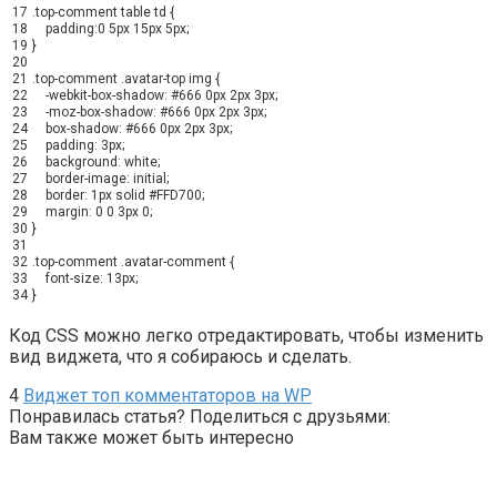
17
.top-comment table td
{
18
padding
:
0
5px
15px
5px
;
19
}
20
21
.top-comment .avatar-top img
{
22
-webkit-box-shadow
:
#666
0px
2px
3px
;
23
-moz-box-shadow
:
#666
0px
2px
3px
;
24
box-shadow
:
#666
0px
2px
3px
;
25
padding
:
3px
;
26
background
:
white
;
27
border-image
:
initial
;
28
border
:
1px
solid
#FFD700
;
29
margin
:
0
0
3px
0
;
30
}
31
32
.top-comment .avatar-comment
{
33
font-size
:
13px
;
34
}
Код CSS можно легко отредактировать, чтобы изменить
вид виджета, что я собираюсь и сделать.
4
Виджет топ комментаторов на WP
Понравилась статья? Поделиться с друзьями:
Вам также может быть интересно