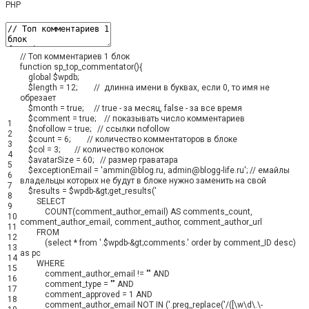
PHP
// Топ комментариев 1 блок
function
sp_top_commentator
(
)
{
global
$wpdb
;
$length
=
12
;
// длинна имени в буквах, если 0, то имя не
обрезает
$month
=
true
;
// true - за месяц, false - за все время
$comment
=
true
;
// показывать число комментариев
1
$nofollow
=
true
;
// ссылки nofollow
2
$count
=
6
;
// количество комментаторов в блоке
3
$col
=
3
;
// количество колонок
4
$avatarSize
=
60
;
// размер граватара
5
$exceptionEmail
=
'ammin@blog.ru, admin@blogg-life.ru'
;
// емайлы
6
владельцы которых не будут в блоке нужно заменить на свой
7
$results
=
$wpdb
-
&
gt
;
get_results
(
'
8
SELECT
9
COUNT(comment_author_email) AS comments_count,
10
comment_author_email, comment_author, comment_author_url
11
FROM
12
(select * from '
.
$wpdb
-
&
gt
;
comments
.
' order by comment_ID desc)
13
as pc
14
WHERE
15
comment_author_email != "" AND
16
comment_type = "" AND
17
comment_approved = 1 AND
18
comment_author_email NOT IN ('
.
preg_replace
(
'/([\w\d\.\-