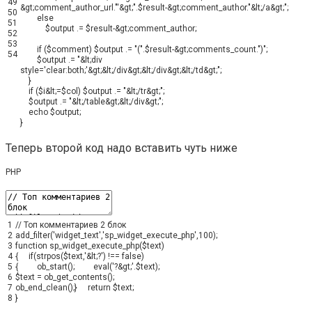
49
&
gt
;
comment_author_url
.
"'&gt;"
.
$result
-
&
gt
;
comment_author
.
"&lt;/a&gt;"
;
50
else
51
$output
.
=
$result
-
&
gt
;
comment_author
;
52
53
if
(
$comment
)
$output
.
=
"("
.
$result
-
&
gt
;
comments_count
.
")"
;
54
$output
.
=
"&lt;div
style='clear:both;'&gt;&lt;/div&gt;&lt;/div&gt;&lt;/td&gt;"
;
}
if
(
$i
&
lt
;
=
$col
)
$output
.
=
"&lt;/tr&gt;"
;
$output
.
=
"&lt;/table&gt;&lt;/div&gt;"
;
echo
$output
;
}
Теперь второй код надо вставить чуть ниже
PHP
1
// Топ комментариев 2 блок
2
add_filter
(
'widget_text'
,
'sp_widget_execute_php'
,
100
)
;
3
function
sp_widget_execute_php
(
$text
)
4
{
if
(
strpos
(
$text
,
'&lt;?'
)
!==
false
)
5
{
ob_start
(
)
;
eval
(
'?&gt;'
.
$text
)
;
6
$text
=
ob_get_contents
(
)
;
7
ob_end_clean
(
)
;
}
return
$text
;
8
}