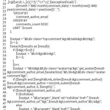
19
_]+@[\w\d\.\-_]+)(,? ?)/'
,
'"\\1"\\2'
,
$exceptionEmail
)
.
')'
.
20
(
$month
?
'AND month(comment_date) = month(now()) AND
21
year(comment_date) = year(now())'
:
''
)
.
22
'GROUP BY
23
comment_author_email
24
ORDER BY
25
comments_count DESC
26
LIMIT '
.
$count
27
)
;
28
29
$output
=
"&lt;div class='top-comment'&gt;&lt;table&gt;&lt;tr&gt;"
;
30
$i
=
0
;
31
foreach
(
$results
as
$result
)
{
32
if
(
$i
&
gt
;
=
$col
)
{
33
$output
.
=
"&lt;/tr&gt;&lt;tr&gt;"
;
34
$i
=
0
;
35
}
36
$i
++
;
37
$output
.
=
"&lt;td&gt;&lt;div class='avatar-top'&gt;"
.
get_avatar
(
$result
-
38
&
gt
;
comment_author_email
,
$avatarSize
)
.
"&lt;/div&gt;&lt;div class='avatar-
39
comment'&gt;"
;
40
if
(
$length
and
$length
&
lt
;
mb_strlen
(
$result
-
&
gt
;
comment_author
)
)
41
$result
-
&
gt
;
comment_author
=
trim
(
mb_substr
(
$result
-
42
&
gt
;
comment_author
,
0
,
$length
)
)
.
'.'
;
43
if
(
$result
-
&
gt
;
comment_author_url
)
44
if
(
$nofollow
)
45
$output
.
=
"&lt;a target='_blank' rel='nofollow' href='"
.
$result
-
46
&
gt
;
comment_author_url
.
"'&gt;"
.
$result
-
&
gt
;
comment_author
.
"&lt;/a&gt;"
;
47
else
48
$output
.
=
"&lt;a target='_blank' href='"
.
$result
-