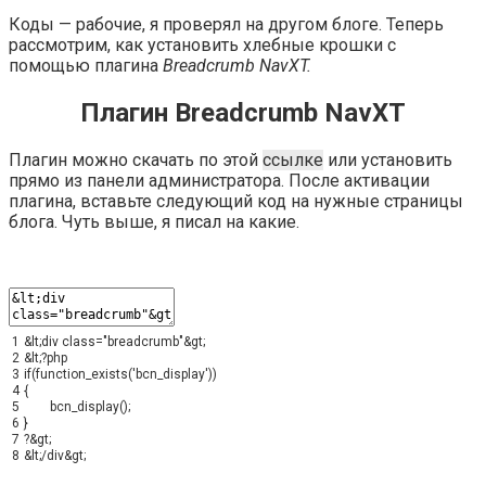
Коды — рабочие, я проверял на другом блоге. Теперь
рассмотрим, как установить хлебные крошки с
помощью плагина
Breadcrumb NavXT.
Плагин Breadcrumb NavXT
Плагин можно скачать по этой
ссылке
или установить
прямо из панели администратора. После активации
плагина, вставьте следующий код на нужные страницы
блога. Чуть выше, я писал на какие.
1
&
lt
;
div
class
=
"breadcrumb"
&
gt
;
2
&
lt
;
?
php
3
if
(
function_exists
(
'bcn_display'
)
)
4
{
5
bcn_display
(
)
;
6
}
7
?
&
gt
;
8
&
lt
;
/
div
&
gt
;