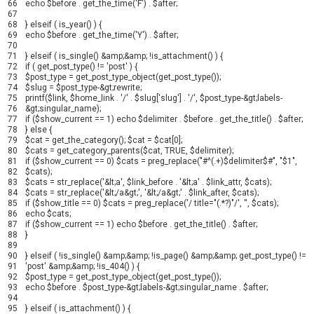
66
echo
$before
.
get_the_time
(
'F'
)
.
$after
;
67
68
}
elseif
(
is_year
(
)
)
{
69
echo
$before
.
get_the_time
(
'Y'
)
.
$after
;
70
71
}
elseif
(
is_single
(
)
&
amp
;
&
amp
;
!
is_attachment
(
)
)
{
72
if
(
get_post_type
(
)
!=
'post'
)
{
73
$post_type
=
get_post_type_object
(
get_post_type
(
)
)
;
74
$slug
=
$post_type
-
&
gt
;
rewrite
;
75
printf
(
$link
,
$home_link
.
'/'
.
$slug
[
'slug'
]
.
'/'
,
$post_type
-
&
gt
;
labels
-
76
&
gt
;
singular_name
)
;
77
if
(
$show_current
==
1
)
echo
$delimiter
.
$before
.
get_the_title
(
)
.
$after
;
78
}
else
{
79
$cat
=
get_the_category
(
)
;
$cat
=
$cat
[
0
]
;
80
$cats
=
get_category_parents
(
$cat
,
TRUE
,
$delimiter
)
;
81
if
(
$show_current
==
0
)
$cats
=
preg_replace
(
"#^(.+)$delimiter$#"
,
"$1"
,
82
$cats
)
;
83
$cats
=
str_replace
(
'&lt;a'
,
$link_before
.
'&lt;a'
.
$link_attr
,
$cats
)
;
84
$cats
=
str_replace
(
'&lt;/a&gt;'
,
'&lt;/a&gt;'
.
$link_after
,
$cats
)
;
85
if
(
$show_title
==
0
)
$cats
=
preg_replace
(
'/ title="(.*?)"/'
,
''
,
$cats
)
;
86
echo
$cats
;
87
if
(
$show_current
==
1
)
echo
$before
.
get_the_title
(
)
.
$after
;
88
}
89
90
}
elseif
(
!
is_single
(
)
&
amp
;
&
amp
;
!
is_page
(
)
&
amp
;
&
amp
;
get_post_type
(
)
!=
91
'post'
&
amp
;
&
amp
;
!
is_404
(
)
)
{
92
$post_type
=
get_post_type_object
(
get_post_type
(
)
)
;
93
echo
$before
.
$post_type
-
&
gt
;
labels
-
&
gt
;
singular_name
.
$after
;
94
95
}
elseif
(
is_attachment
(
)
)
{