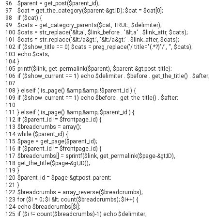
96
$parent
=
get_post
(
$parent_id
)
;
97
$cat
=
get_the_category
(
$parent
-
&
gt
;
ID
)
;
$cat
=
$cat
[
0
]
;
98
if
(
$cat
)
{
99
$cats
=
get_category_parents
(
$cat
,
TRUE
,
$delimiter
)
;
100
$cats
=
str_replace
(
'&lt;a'
,
$link_before
.
'&lt;a'
.
$link_attr
,
$cats
)
;
101
$cats
=
str_replace
(
'&lt;/a&gt;'
,
'&lt;/a&gt;'
.
$link_after
,
$cats
)
;
102
if
(
$show_title
==
0
)
$cats
=
preg_replace
(
'/ title="(.*?)"/'
,
''
,
$cats
)
;
103
echo
$cats
;
104
}
105
printf
(
$link
,
get_permalink
(
$parent
)
,
$parent
-
&
gt
;
post_title
)
;
106
if
(
$show_current
==
1
)
echo
$delimiter
.
$before
.
get_the_title
(
)
.
$after
;
107
108
}
elseif
(
is_page
(
)
&
amp
;
&
amp
;
!
$parent_id
)
{
109
if
(
$show_current
==
1
)
echo
$before
.
get_the_title
(
)
.
$after
;
110
111
}
elseif
(
is_page
(
)
&
amp
;
&
amp
;
$parent_id
)
{
112
if
(
$parent_id
!=
$frontpage_id
)
{
113
$breadcrumbs
=
array
(
)
;
114
while
(
$parent_id
)
{
115
$page
=
get_page
(
$parent_id
)
;
116
if
(
$parent_id
!=
$frontpage_id
)
{
117
$breadcrumbs
[
]
=
sprintf
(
$link
,
get_permalink
(
$page
-
&
gt
;
ID
)
,
118
get_the_title
(
$page
-
&
gt
;
ID
)
)
;
119
}
120
$parent_id
=
$page
-
&
gt
;
post_parent
;
121
}
122
$breadcrumbs
=
array_reverse
(
$breadcrumbs
)
;
123
for
(
$i
=
0
;
$i
&
lt
;
count
(
$breadcrumbs
)
;
$i
++
)
{
124
echo
$breadcrumbs
[
$i
]
;
125
if
(
$i
!=
count
(
$breadcrumbs
)
-
1
)
echo
$delimiter
;