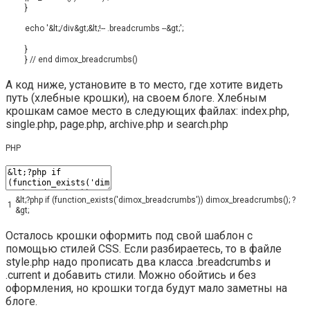
}
echo
'&lt;/div&gt;&lt;!-- .breadcrumbs --&gt;'
;
}
}
// end dimox_breadcrumbs()
А код ниже, установите в то место, где хотите видеть
путь (хлебные крошки), на своем блоге. Хлебным
крошкам самое место в следующих файлах: index.php,
single.php, page.php, archive.php и search.php
PHP
&
lt
;
?
php
if
(
function_exists
(
'dimox_breadcrumbs'
)
)
dimox_breadcrumbs
(
)
;
?
1
&
gt
;
Осталось крошки оформить под свой шаблон с
помощью стилей CSS. Если разбираетесь, то в файле
style.php надо прописать два класса .breadcrumbs и
.current и добавить стили. Можно обойтись и без
оформления, но крошки тогда будут мало заметны на
блоге.