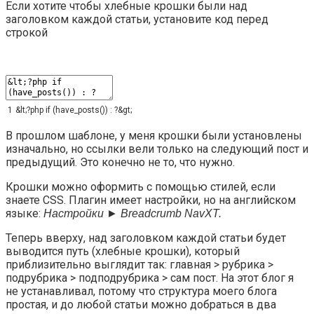
Если хотите чтобы хлебные крошки были над
заголовком каждой статьи, установите код перед
строкой
1
&
lt
;
?
php
if
(
have_posts
(
)
)
:
?
&
gt
;
В прошлом шаблоне, у меня крошки были установлены
изначально, но ссылки вели только на следующий пост и
предыдущий. Это конечно не то, что нужно.
Крошки можно оформить с помощью стилей, если
знаете CSS. Плагин имеет настройки, но на английском
языке:
Настройки ► Breadcrumb NavXT.
Теперь вверху, над заголовком каждой статьи будет
выводится путь (хлебные крошки), который
приблизительно выглядит так: главная > рубрика >
подрубрика > подподрубрика > сам пост. На этот блог я
не устанавливал, потому что структура моего блога
простая, и до любой статьи можно добраться в два