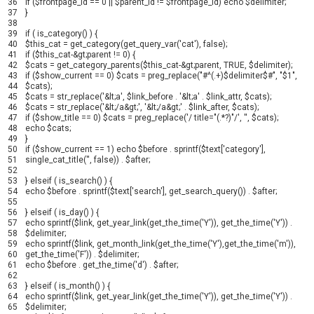
36
if
(
$frontpage_id
==
0
||
$parent_id
!=
$frontpage_id
)
echo
$delimiter
;
37
}
38
39
if
(
is_category
(
)
)
{
40
$this_cat
=
get_category
(
get_query_var
(
'cat'
)
,
false
)
;
41
if
(
$this_cat
-
&
gt
;
parent
!=
0
)
{
42
$cats
=
get_category_parents
(
$this_cat
-
&
gt
;
parent
,
TRUE
,
$delimiter
)
;
43
if
(
$show_current
==
0
)
$cats
=
preg_replace
(
"#^(.+)$delimiter$#"
,
"$1"
,
44
$cats
)
;
45
$cats
=
str_replace
(
'&lt;a'
,
$link_before
.
'&lt;a'
.
$link_attr
,
$cats
)
;
46
$cats
=
str_replace
(
'&lt;/a&gt;'
,
'&lt;/a&gt;'
.
$link_after
,
$cats
)
;
47
if
(
$show_title
==
0
)
$cats
=
preg_replace
(
'/ title="(.*?)"/'
,
''
,
$cats
)
;
48
echo
$cats
;
49
}
50
if
(
$show_current
==
1
)
echo
$before
.
sprintf
(
$text
[
'category'
]
,
51
single_cat_title
(
''
,
false
)
)
.
$after
;
52
53
}
elseif
(
is_search
(
)
)
{
54
echo
$before
.
sprintf
(
$text
[
'search'
]
,
get_search_query
(
)
)
.
$after
;
55
56
}
elseif
(
is_day
(
)
)
{
57
echo
sprintf
(
$link
,
get_year_link
(
get_the_time
(
'Y'
)
)
,
get_the_time
(
'Y'
)
)
.
58
$delimiter
;
59
echo
sprintf
(
$link
,
get_month_link
(
get_the_time
(
'Y'
)
,
get_the_time
(
'm'
)
)
,
60
get_the_time
(
'F'
)
)
.
$delimiter
;
61
echo
$before
.
get_the_time
(
'd'
)
.
$after
;
62
63
}
elseif
(
is_month
(
)
)
{
64
echo
sprintf
(
$link
,
get_year_link
(
get_the_time
(
'Y'
)
)
,
get_the_time
(
'Y'
)
)
.
65
$delimiter
;