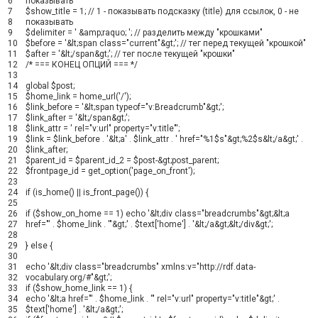
6
показывать
7
$show_title
=
1
;
// 1 - показывать подсказку (title) для ссылок, 0 - не
8
показывать
9
$delimiter
=
' &amp;raquo; '
;
// разделить между "крошками"
10
$before
=
'&lt;span class="current"&gt;'
;
// тег перед текущей "крошкой"
11
$after
=
'&lt;/span&gt;'
;
// тег после текущей "крошки"
12
/* === КОНЕЦ ОПЦИЙ === */
13
14
global
$post
;
15
$home_link
=
home_url
(
'/'
)
;
16
$link_before
=
'&lt;span typeof="v:Breadcrumb"&gt;'
;
17
$link_after
=
'&lt;/span&gt;'
;
18
$link_attr
=
' rel="v:url" property="v:title"'
;
19
$link
=
$link_before
.
'&lt;a'
.
$link_attr
.
' href="%1$s"&gt;%2$s&lt;/a&gt;'
.
20
$link_after
;
21
$parent_id
=
$parent_id_2
=
$post
-
&
gt
;
post_parent
;
22
$frontpage_id
=
get_option
(
'page_on_front'
)
;
23
24
if
(
is_home
(
)
||
is_front_page
(
)
)
{
25
26
if
(
$show_on_home
==
1
)
echo
'&lt;div class="breadcrumbs"&gt;&lt;a
27
href="'
.
$home_link
.
'"&gt;'
.
$text
[
'home'
]
.
'&lt;/a&gt;&lt;/div&gt;'
;
28
29
}
else
{
30
31
echo
'&lt;div class="breadcrumbs" xmlns:v="http://rdf.data-
32
vocabulary.org/#"&gt;'
;
33
if
(
$show_home_link
==
1
)
{
34
echo
'&lt;a href="'
.
$home_link
.
'" rel="v:url" property="v:title"&gt;'
.
35
$text
[
'home'
]
.
'&lt;/a&gt;'
;