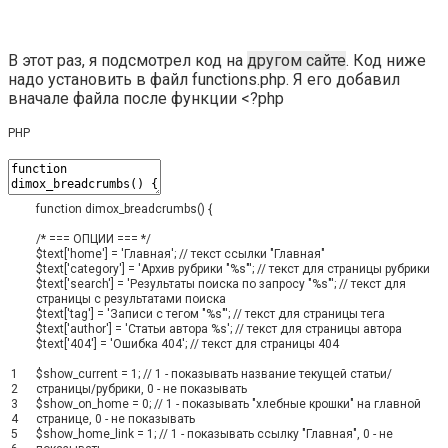
В этот раз, я подсмотрел код на
другом сайте
. Код ниже
надо установить в файл functions.php. Я его добавил
вначале файла после функции <?php
PHP
function
dimox_breadcrumbs
(
)
{
/* === ОПЦИИ === */
$text
[
'home'
]
=
'Главная'
;
// текст ссылки "Главная"
$text
[
'category'
]
=
'Архив рубрики "%s"'
;
// текст для страницы рубрики
$text
[
'search'
]
=
'Результаты поиска по запросу "%s"'
;
// текст для
страницы с результатами поиска
$text
[
'tag'
]
=
'Записи с тегом "%s"'
;
// текст для страницы тега
$text
[
'author'
]
=
'Статьи автора %s'
;
// текст для страницы автора
$text
[
'404'
]
=
'Ошибка 404'
;
// текст для страницы 404
1
$show_current
=
1
;
// 1 - показывать название текущей статьи/
2
страницы/рубрики, 0 - не показывать
3
$show_on_home
=
0
;
// 1 - показывать "хлебные крошки" на главной
4
странице, 0 - не показывать
5
$show_home_link
=
1
;
// 1 - показывать ссылку "Главная", 0 - не