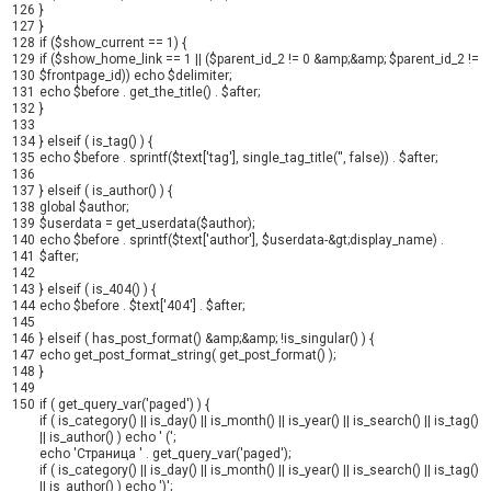
126
}
127
}
128
if
(
$show_current
==
1
)
{
129
if
(
$show_home_link
==
1
||
(
$parent_id_2
!=
0
&
amp
;
&
amp
;
$parent_id_2
!=
130
$frontpage_id
)
)
echo
$delimiter
;
131
echo
$before
.
get_the_title
(
)
.
$after
;
132
}
133
134
}
elseif
(
is_tag
(
)
)
{
135
echo
$before
.
sprintf
(
$text
[
'tag'
]
,
single_tag_title
(
''
,
false
)
)
.
$after
;
136
137
}
elseif
(
is_author
(
)
)
{
138
global
$author
;
139
$userdata
=
get_userdata
(
$author
)
;
140
echo
$before
.
sprintf
(
$text
[
'author'
]
,
$userdata
-
&
gt
;
display_name
)
.
141
$after
;
142
143
}
elseif
(
is_404
(
)
)
{
144
echo
$before
.
$text
[
'404'
]
.
$after
;
145
146
}
elseif
(
has_post_format
(
)
&
amp
;
&
amp
;
!
is_singular
(
)
)
{
147
echo
get_post_format_string
(
get_post_format
(
)
)
;
148
}
149
150
if
(
get_query_var
(
'paged'
)
)
{
if
(
is_category
(
)
||
is_day
(
)
||
is_month
(
)
||
is_year
(
)
||
is_search
(
)
||
is_tag
(
)
||
is_author
(
)
)
echo
' ('
;
echo
'Страница '
.
get_query_var
(
'paged'
)
;
if
(
is_category
(
)
||
is_day
(
)
||
is_month
(
)
||
is_year
(
)
||
is_search
(
)
||
is_tag
(
)
||
is_author
(
)
)
echo
')'
;