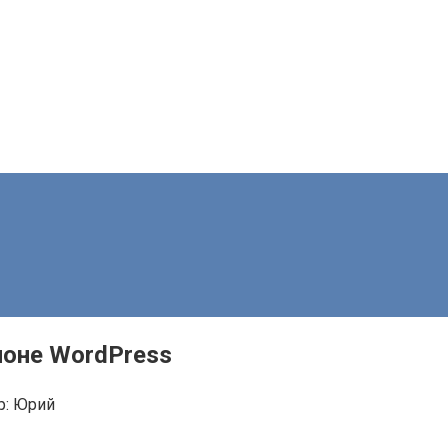
лоне WordPress
р:
Юрий