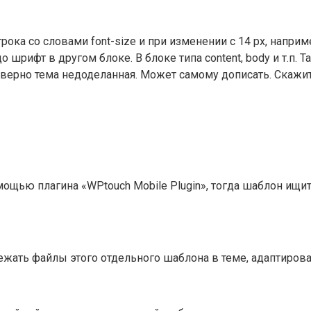
строка со словами font-size и при изменении с 14 px, напри
о шрифт в другом блоке. В блоке типа content, body и т.п. 
аверно тема недоделанная. Может самому дописать. Скажите
щью плагина «WPtouch Mobile Plugin», тогда шаблон ищите
 лежать файлы этого отдельного шаблона в теме, адаптиро