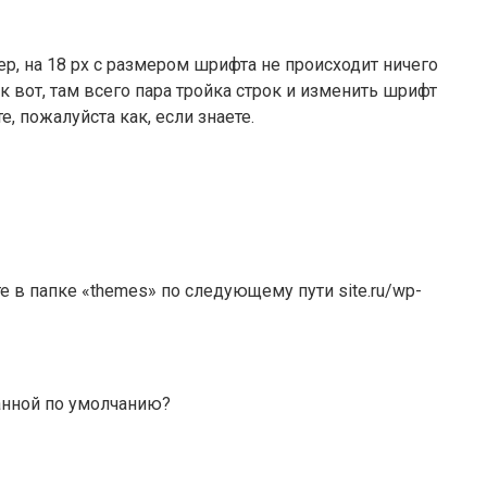
мер, на 18 px с размером шрифта не происходит ничего
Так вот, там всего пара тройка строк и изменить шрифт
, пожалуйста как, если знаете.
 в папке «themes» по следующему пути site.ru/wp-
ванной по умолчанию?