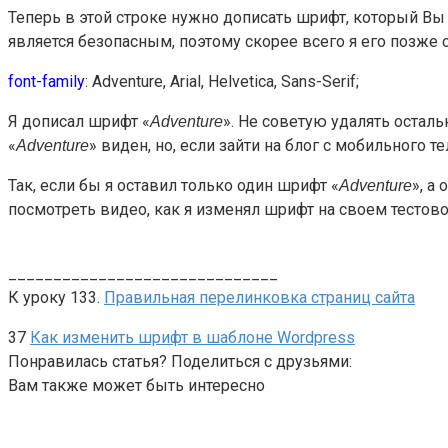
Теперь в этой строке нужно дописать шрифт, который Вы
является безопасным, поэтому скорее всего я его позже с
font-family
: Adventure, Arial, Helvetica, Sans-Serif;
Я дописал шрифт «
». Не советую удалять осталь
Adventure
«
» виден, но, если зайти на блог с мобильного 
Adventure
Так, если бы я оставил только один шрифт «
», а
Adventure
посмотреть видео, как я изменял шрифт на своем тестово
______________________________
К уроку 133.
Правильная перелинковка страниц сайта
37
Как изменить шрифт в шаблоне Wordpress
Понравилась статья? Поделиться с друзьями:
Вам также может быть интересно