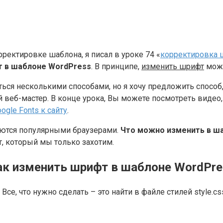
рректировке шаблона, я писал в уроке 74 «
корректировка 
т в шаблоне
WordPress
.
В принципе,
изменить шрифт
можн
ся несколькими способами, но я хочу предложить способ,
веб-мастер. В конце урока, Вы можете посмотреть видео,
gle Fonts к сайту
.
аются популярными браузерами.
Что можно изменить в ш
т, который мы только захотим.
ак изменить шрифт в шаблоне WordPre
се, что нужно сделать – это найти в файле стилей style.css